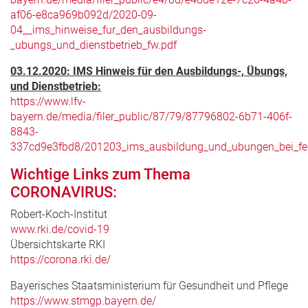
af06-e8ca969b092d/2020-09-
04__ims_hinweise_fur_den_ausbildungs-
_ubungs_und_dienstbetrieb_fw.pdf
03.12.2020: IMS Hinweis für den Ausbildungs-, Übungs,
und Dienstbetrieb:
https://www.lfv-
bayern.de/media/filer_public/87/79/87796802-6b71-406f-
8843-
337cd9e3fbd8/201203_ims_ausbildung_und_ubungen_bei_feu
Wichtige Links zum Thema
CORONAVIRUS:
Robert-Koch-Institut
www.rki.de/covid-19
Übersichtskarte RKI
https://corona.rki.de/
Bayerisches Staatsministerium für Gesundheit und Pflege
https://www.stmgp.bayern.de/