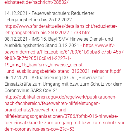
eichstaett.de/nachricht/28832/
14.12.2021 - Feuerwehrschulen: Reduzierter
Lehrgangsbetrieb bis 25.02.2022
https://www.sfsr.de/aktuelles/detailansicht/reduzierter-
lehrgangsbetrieb-bis-25022022-1738.html
08.12.2021 - IMS 15. BayIfSMV Hinweise Dienst- und
Ausbildungsbetrieb Stand 3.12.2021 -
https://www.lfv-
bayern.de/media/filer_public/61/b9/61b9bba8-c75b-4557-
9b83-5b7fd20510c8/d1-2227-1-
19_ims_15_bayifsmv_hinweise_dienst-
_und_ausbildungsbetrieb_stand_3122021_reinschrift.pdf
06.12.2021 - Aktualisierung DGUV „Hinweise für
Einsatzkräfte zum Umgang mit bzw. zum Schutz vor dem
Coronavirus SARS-CoV-2“ -
https://publikationen.dguv.de/regelwerk/publikationen-
nach-fachbereich/feuerwehren-hilfeleistungen-
brandschutz/feuerwehren-und-
hilfeleistungsorganisationen/3786/fbfhb-016-hinweise-
fuer-einsatzkraefte-zum-umgang-mit-bzw.-zum-schutz-vor-
dem-coronavirus-sars-cov-2?c=53