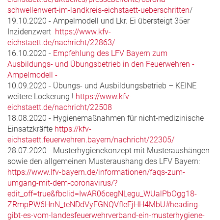
schwellenwert-im-landkreis-eichstaett-ueberschritten
/
19.10.2020 - Ampelmodell und Lkr. Ei übersteigt 35er
Inzidenzwert
https://www.kfv-
eichstaett.de/nachricht/22863/
16.10.2020 -
Empfehlung des LFV Bayern zum
Ausbildungs- und Übungsbetrieb in den Feuerwehren -
Ampelmodell -
10.09.2020 - Übungs- und Ausbildungsbetrieb – KEINE
weitere Lockerung !
https://www.kfv-
eichstaett.de/nachricht/22508
18.08.2020 - Hygienemaßnahmen für nicht-medizinische
Einsatzkräfte
https://kfv-
eichstaett.feuerwehren.bayern/nachricht/22305/
28.07.2020 - Musterhygienekonzept mit Musteraushängen
sowie den allgemeinen Musteraushang des LFV Bayern:
https://www.lfv-bayern.de/informationen/faqs-zum-
umgang-mit-dem-coronavirus/?
edit_off=true&fbclid=IwAR06cegNLegu_WUalPbOgg18-
ZRmpPW6HnN_teNDdVyFGNQVfleEjHH4MbU#heading-
gibt-es-vom-landesfeuerwehrverband-ein-musterhygiene-