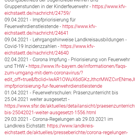
Gruppenstunden in der Kinderfeuerwehr -
https://www.kfv-
eichstaett.de/nachricht/24759/
09.04.2021 - Impfpriorisierung für
Feuerwehrdienstleistende -
https://www.kfv-
eichstaett.de/nachricht/24641
09.04.2021 - Lehrgangshinweise Landkreisausbildungen -
Covid-19 Inzidenzzahlen -
https://www.kfv-
eichstaett.de/nachricht/24640
02.04.2021 - Corona Impfung - Priorisierung von Feuerwehr
und THW
-
https://www.lfv-bayern.de/informationen/faqs-
zum-umgang-mit-dem-coronavirus/?
edit_off=true&fbclid=IwAR1OWuX6dGKzJthcrMWZCvrENmeJ
impfpriorisierung-fur-feuerwehrdienstleistende
01.04.2021 - Feuerwehrschulen: Präsenzunterricht bis
25.04.2021 weiter ausgesetzt -
https://www.sfsr.de/aktuelles/detailansicht/praesenzunterrich
bis-25042021-weiter-ausgesetzt-1556.html
29.03.2021 - Corona-Regelungen ab 29.03.2021 im
Landkreis Eichstätt:
https://www.landkreis-
eichstaett.de/aktuelles/presseberichte/corona-regelungen-