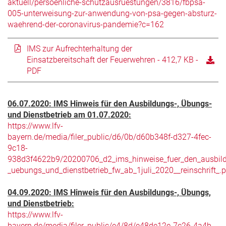
aktuell/persoenliche-schutzausruestungen/3816/fbpsa-
005-unterweisung-zur-anwendung-von-psa-gegen-absturz-
waehrend-der-coronavirus-pandemie?c=162
IMS zur Aufrechterhaltung der
Einsatzbereitschaft der Feuerwehren - 412,7 KB -
PDF
06.07.2020: IMS Hinweis für den Ausbildungs-, Übungs-
und Dienstbetrieb am 01.07.2020:
https://www.lfv-
bayern.de/media/filer_public/d6/0b/d60b348f-d327-4fec-
9c18-
938d3f4622b9/20200706_d2_ims_hinweise_fuer_den_ausbil
_uebungs_und_dienstbetrieb_fw_ab_1juli_2020__reinschrift_.p
04.09.2020: IMS Hinweis für den Ausbildungs-, Übungs,
und Dienstbetrieb:
https://www.lfv-
bayern.de/media/filer_public/e4/8d/e48de12e-7c26-4a4b-