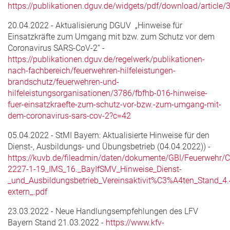
https://publikationen.dguv.de/widgets/pdf/download/article/
20.04.2022 - Aktualisierung DGUV „Hinweise für
Einsatzkräfte zum Umgang mit bzw. zum Schutz vor dem
Coronavirus SARS-CoV-2“
-
https://publikationen.dguv.de/regelwerk/publikationen-
nach-fachbereich/feuerwehren-hilfeleistungen-
brandschutz/feuerwehren-und-
hilfeleistungsorganisationen/3786/fbfhb-016-hinweise-
fuer-einsatzkraefte-zum-schutz-vor-bzw.-zum-umgang-mit-
dem-coronavirus-sars-cov-2?c=42
05.04.2022 - StMI Bayern: Aktualisierte Hinweise für den
Dienst-, Ausbildungs- und Übungsbetrieb (04.04.2022)) -
https://kuvb.de/fileadmin/daten/dokumente/GBI/Feuerwehr
2227-1-19_IMS_16._BayIfSMV_Hinweise_Dienst-
_und_Ausbildungsbetrieb_Vereinsaktivit%C3%A4ten_Stand_4.
extern_.pdf
23.03.2022 - Neue Handlungsempfehlungen des LFV
Bayern Stand 21.03.2022 -
https://www.kfv-