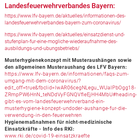
Landesfeuerwehrverbandes Bayern:
https://www.lfv-bayern.de/aktuelles/informationen-des-
landesfeuerwehrverbandes-bayern-zum-coronavirus/
https://www.lfv-bayern.de/aktuelles/einsatzdienst-und-
stufenplan-fur-eine-mogliche-wiederaufnahme-des-
ausbildungs-und-ubungsbetriebs/
Musterhygienekonzept mit Musteraushängen sowie
den allgemeinen Musteraushang des LFV Bayern:
https://www.lfv-bayern.de/informationen/faqs-zum-
umgang-mit-dem-coronavirus/?
edit_off=true&fbclid=IwAR06cegNLegu_WUalPbOgg18-
ZRmpPW6HnN_teNDdVyFGNQVfleEjHH4MbU#heading-
gibt-es-vom-landesfeuerwehrverband-ein-
musterhygiene-konzept-undoder-aushange-fur-die-
verwendung-in-den-feuerwehren
Hygienemaßnahmen für nicht-medizinische
Einsatzkräfte - Info des RKI:
www.rki.de/covid-19-einsatzkraefte