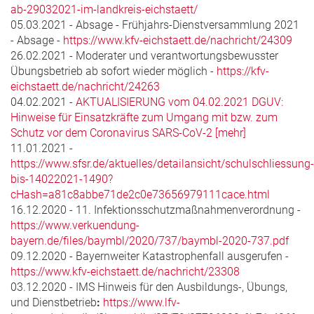
ab-29032021-im-landkreis-eichstaett/
05.03.2021 - Absage - Frühjahrs-Dienstversammlung 2021
- Absage -
https://www.kfv-eichstaett.de/nachricht/24309
26.02.2021 - Moderater und verantwortungsbewusster
Übungsbetrieb ab sofort wieder möglich -
https://kfv-
eichstaett.de/nachricht/24263
04.02.2021 -
AKTUALISIERUNG vom 04.02.2021 DGUV:
Hinweise für Einsatzkräfte zum Umgang mit bzw. zum
Schutz vor dem Coronavirus SARS-CoV-2 [mehr]
11.01.2021 -
https://www.sfsr.de/aktuelles/detailansicht/schulschliessung-
bis-14022021-1490?
cHash=a81c8abbe71de2c0e73656979111cace.html
16.12.2020 - 11. Infektionsschutzmaßnahmenverordnung -
https://www.verkuendung-
bayern.de/files/baymbl/2020/737/baymbl-2020-737.pdf
09.12.2020 - Bayernweiter Katastrophenfall ausgerufen -
https://www.kfv-eichstaett.de/nachricht/23308
03.12.2020 - IMS Hinweis für den Ausbildungs-, Übungs,
und Dienstbetrieb
:
https://www.lfv-