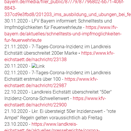
bayern.de/media/filer_public/87/79/87796802-6b71-406f-
8843-
337cd9e3fbd8/201203_ims_ausbildung_und_ubungen_bei_feu
30.11.2020 - LFV Bayern informiert: Schnelltests und
Impfmöglichkeiten für Feuerwehrleute -
https://www.lfv-
bayern.de/aktuelles/schnelltests-und-impfmoglichkeiten-
fur-feuerwehrleute
21.11.2020 - 7-Tages-Corona-Inzidenz im Landkreis
Eichstätt überschreitet 200er Marke
-
https://www.kfv-
eichstaett.de/nachricht/23138
20.11.2020 -
02.11.2020 - 7-Tages-Corona-Inzidenz im Landkreis
Eichstätt erstmals über 100 -
https://www.kfv-
eichstaett.de/nachricht/22987
22.10.2020 - Landkreis Eichstätt überschreitet "50er"
Inzidenz-Corona-Schwellenwert -
https://www.kfv-
eichstaett.de/nachricht/22900
21.10.2020 - Lkr. Ei übersteigt 50er Inzidenzwert
- "rote
Ampel" Regeln gelten voraussichtlich ab Freitag
23.10.2020 -
https://www.landkreis-
eichstaett.de/aktuelles/presseberichte/corona-