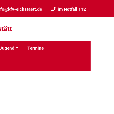
nfo@kfv-eichstaett.de
im Notfall 112
tätt
Jugend
Termine