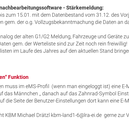
tznachbearbeitungssoftware - Stärkemeldung:
bis zum 15.01. mit dem Datenbestand vom 31.12. des Vorj
 gem. der o.g. Vollzugsbekanntmachung die Daten an da
analog der alten G1/G2 Meldung, Fahrzeuge und Geräte zu
n gem. der Werteliste sind zur Zeit noch rein freiwillig!
elisten im Laufe des Jahres auf den aktuellen Stand bring
en“ Funktion
n muss im eMS-Profil (wenn man eingeloggt ist) eine E-Ma
auf das Männchen ,, danach auf das Zahnrad-Symbol Einst
ie Seite der Benutzer-Einstellungen dort kann eine E-Ma
ht KBM Michael Drätzl kbm-land1-6@lra-ei.de gerne zur 