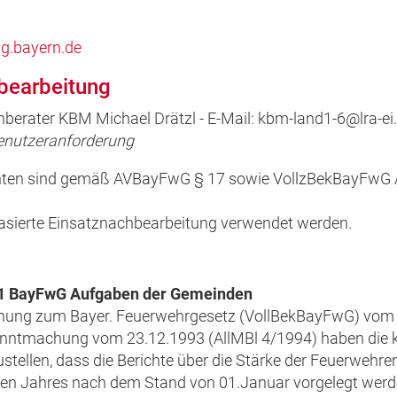
ng.bayern.de
bearbeitung
berater KBM Michael Drätzl - E-Mail: kbm-land1-6@lra-ei
Benutzeranforderung
n sind gemäß AVBayFwG § 17 sowie VollzBekBayFwG Art.
asierte Einsatznachbearbeitung verwendet werden.
 1 BayFwG Aufgaben der Gemeinden
ung zum Bayer. Feuerwehrgesetz (VollBekBayFwG) vom 3
anntmachung vom 23.12.1993 (AllMBl 4/1994) haben die 
ellen, dass die Berichte über die Stärke der Feuerwehre
igen Jahres nach dem Stand von 01.Januar vorgelegt werd