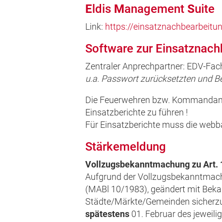
E
ldis
M
anagement
S
uite
Link:
https://einsatznachbearbeitu
Software zur Einsatznach
Zentraler Anprechpartner: EDV-Fach
u.a. Passwort zurücksetzten und 
Die Feuerwehren bzw. Kommandante
Einsatzberichte zu führen !
Für Einsatzberichte muss die webb
Stärkemeldung
Vollzugsbekanntmachung zu Art.
Aufgrund der Vollzugsbekanntmach
(MABl 10/1983), geändert mit Bek
Städte/Märkte/Gemeinden sicherzust
spätestens
01. Februar des jeweil