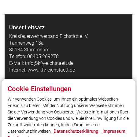
Unser Leitsatz
Kreisfeuerwehrverband Eichstätt e. V.
Tannenweg 13a
85134 Stammham
Telefon: 08405 269278
E-Mail: info@kfv-eichstaett.de
Internet: www.kfv-eichstaett.de
Cookie-Einstellungen
Quicklinks
Wir verwenden Cookies, um Ihnen ein optimales Webseiten-
Kreisfeuerwehrverband Eichstätt auf Facebook
Erlebnis zu bieten. Mit der Nutzung unserer Webseite stimmen
Bezirksfeuerwehrverband Oberbayern
Sie der Verwendung von Cookies zu. Weitere Informationen über
Landesfeuerwehrverband Bayern
die Verwendung von Cookies und wie Sie Ihre Einwilligung für die
Zukunft widerrufen können, finden Sie in unseren
Datenschutzerklärung
Impressum
Datenschutzhinweisen.