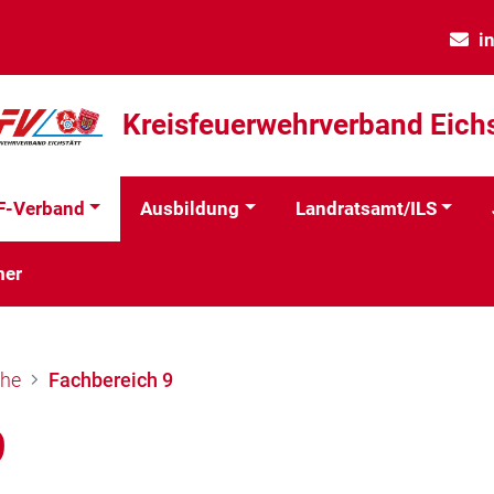
i
Kreisfeuerwehrverband Eichs
F-Verband
Ausbildung
Landratsamt/ILS
mer
che
Fachbereich 9
9