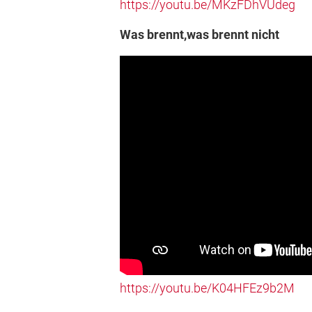
https://youtu.be/MKzFDhVUdeg
Was brennt,was brennt nicht
https://youtu.be/K04HFEz9b2M