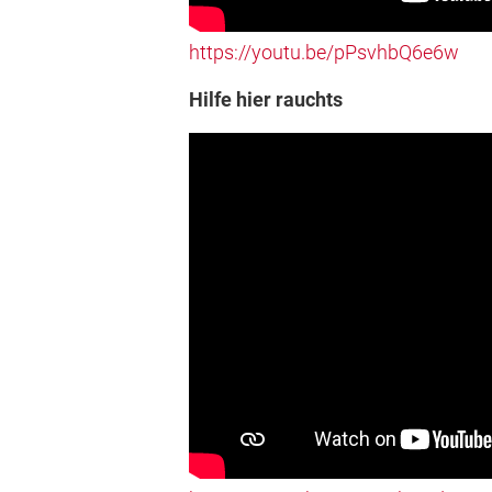
https://youtu.be/pPsvhbQ6e6w
Hilfe hier rauchts