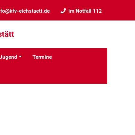
nfo@kfv-eichstaett.de
im Notfall 112
tätt
Jugend
Termine