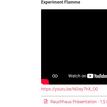
Experiment Flamme
https://youtu.be/N0isy7hX_O0
Rauchhaus Präsentation - 1,5