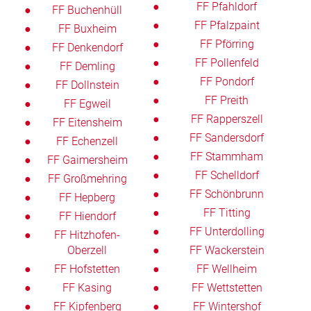
FF Pfahldorf
FF Buchenhüll
FF Pfalzpaint
FF Buxheim
FF Pförring
FF Denkendorf
FF Pollenfeld
FF Demling
FF Pondorf
FF Dollnstein
FF Preith
FF Egweil
FF Rapperszell
FF Eitensheim
FF Sandersdorf
FF Echenzell
FF Stammham
FF Gaimersheim
FF Schelldorf
FF Großmehring
FF Schönbrunn
FF Hepberg
FF Titting
FF Hiendorf
FF Unterdolling
FF Hitzhofen-
Oberzell
FF Wackerstein
FF Hofstetten
FF Wellheim
FF Kasing
FF Wettstetten
FF Kipfenberg
FF Wintershof