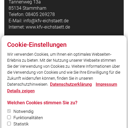
Tannenweg 13a
85134 Stammham
Telefon: 08405 269278
E-Mail: info@kfv-eichstaett.de
Internet: www.kfv-eichstaett.de
Cookie-Einstellungen
Quicklinks
Wir verwenden Cookies, um Ihnen ein optimales Webseiten-
Kreisfeuerwehrverband Eichstätt auf Facebook
Erlebnis zu bieten. Mit der Nutzung unserer Webseite stimmen
Bezirksfeuerwehrverband Oberbayern
Sie der Verwendung von Cookies zu. Weitere Informationen über
Landesfeuerwehrverband Bayern
die Verwendung von Cookies und wie Sie Ihre Einwilligung für die
Zukunft widerrufen können, finden Sie in unseren
Datenschutzerklärung
Impressum
Datenschutzhinweisen.
Social Media
Details zeigen
Auch unterwegs immer auf dem Laufenden bleiben?
Welchen Cookies stimmen Sie zu?
Bleiben Sie mit uns in Kontakt und vernetzen Sie sich
Notwendig
mit uns!
Funktionalitäten
Statistik