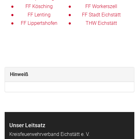
FF Kösching
FF Workerszell
FF Lenting
FF Stadt Eichstätt
FF Lippertshofen
THW Eichstätt
Hinweiß
Unser Leitsatz
Kreisfeuerwehrverband Eichstätt e. V.