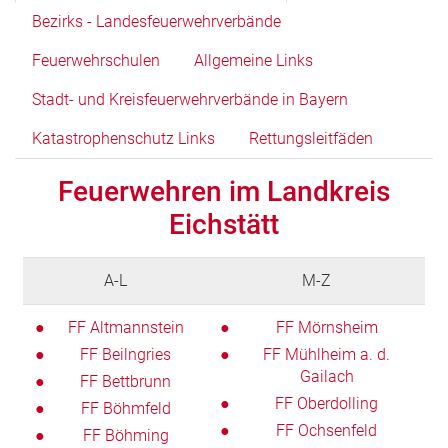
Bezirks - Landesfeuerwehrverbände
Feuerwehrschulen
Allgemeine Links
Stadt- und Kreisfeuerwehrverbände in Bayern
Katastrophenschutz Links
Rettungsleitfäden
Feuerwehren im Landkreis
Eichstätt
A-L
M-Z
FF Altmannstein
FF Mörnsheim
FF Beilngries
FF Mühlheim a. d.
Gailach
FF Bettbrunn
FF Oberdolling
FF Böhmfeld
FF Ochsenfeld
FF Böhming