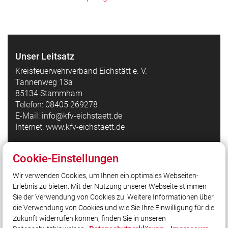
Unser Leitsatz
Kreisfeuerwehrverband Eichstätt e. V.
Tannenweg 13a
85134 Stammham
Telefon: 08405 269278
E-Mail: info@kfv-eichstaett.de
Internet: www.kfv-eichstaett.de
Cookie-Einstellungen
Quicklinks
Wir verwenden Cookies, um Ihnen ein optimales Webseiten-
Kreisfeuerwehrverband Eichstätt auf Facebook
Erlebnis zu bieten. Mit der Nutzung unserer Webseite stimmen
Bezirksfeuerwehrverband Oberbayern
Sie der Verwendung von Cookies zu. Weitere Informationen über
Landesfeuerwehrverband Bayern
die Verwendung von Cookies und wie Sie Ihre Einwilligung für die
Zukunft widerrufen können, finden Sie in unseren