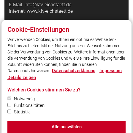
E-Mail: info@kfv-eichstaett.de
Internet: www.kfv-eichstaett.de
Cookie-Einstellungen
Quicklinks
Wir verwenden Cookies, um Ihnen ein optimales Webseiten-
Kreisfeuerwehrverband Eichstätt auf Facebook
Erlebnis zu bieten. Mit der Nutzung unserer Webseite stimmen
Bezirksfeuerwehrverband Oberbayern
Sie der Verwendung von Cookies zu. Weitere Informationen über
Landesfeuerwehrverband Bayern
die Verwendung von Cookies und wie Sie Ihre Einwilligung für die
Zukunft widerrufen können, finden Sie in unseren
Datenschutzerklärung
Impressum
Datenschutzhinweisen.
Social Media
Details zeigen
Auch unterwegs immer auf dem Laufenden bleiben?
Welchen Cookies stimmen Sie zu?
Bleiben Sie mit uns in Kontakt und vernetzen Sie sich
Notwendig
mit uns!
Funktionalitäten
Statistik
Alle auswählen
© 2026 Kreisfeuerwehrverband Eichstätt