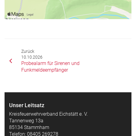
Zurück
10.10.2026
Probealarm für Sirenen und
Funkmeldeempfänger
Unser Leitsatz
Kreisfeuerwehrverband Eichstätt e. V.
Tannenweg 13a
85134 Stammham
Telefon: 08405 269278