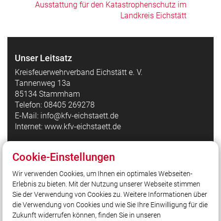
Ausstattung für den Katastrophenschutz im
Landkreis Eichstätt
Unser Leitsatz
Kreisfeuerwehrverband Eichstätt e. V.
Tannenweg 13a
85134 Stammham
Telefon: 08405 269278
E-Mail: info@kfv-eichstaett.de
Internet: www.kfv-eichstaett.de
Cookie-Einstellungen
Quicklinks
Wir verwenden Cookies, um Ihnen ein optimales Webseiten-
Kreisfeuerwehrverband Eichstätt auf Facebook
Erlebnis zu bieten. Mit der Nutzung unserer Webseite stimmen
Bezirksfeuerwehrverband Oberbayern
Sie der Verwendung von Cookies zu. Weitere Informationen über
Landesfeuerwehrverband Bayern
die Verwendung von Cookies und wie Sie Ihre Einwilligung für die
Zukunft widerrufen können, finden Sie in unseren