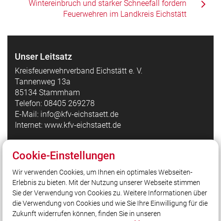
Wintereinbruch und starker Schneefall fordern
Feuerwehren im Landkreis Eichstätt
Unser Leitsatz
Kreisfeuerwehrverband Eichstätt e. V.
Tannenweg 13a
85134 Stammham
Telefon: 08405 269278
E-Mail: info@kfv-eichstaett.de
Internet: www.kfv-eichstaett.de
Cookie-Einstellungen
Quicklinks
Wir verwenden Cookies, um Ihnen ein optimales Webseiten-
Kreisfeuerwehrverband Eichstätt auf Facebook
Erlebnis zu bieten. Mit der Nutzung unserer Webseite stimmen
Bezirksfeuerwehrverband Oberbayern
Sie der Verwendung von Cookies zu. Weitere Informationen über
Landesfeuerwehrverband Bayern
die Verwendung von Cookies und wie Sie Ihre Einwilligung für die
Zukunft widerrufen können, finden Sie in unseren